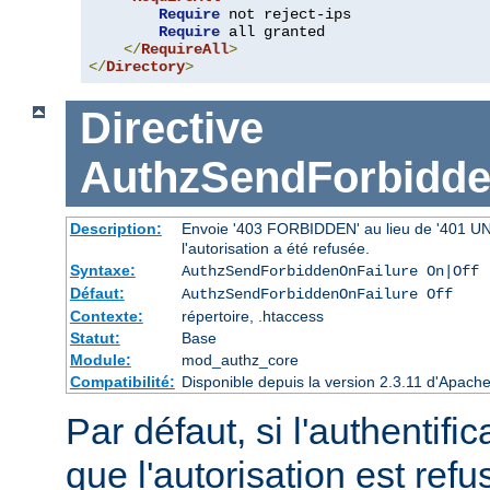
Require
 not reject-ips

Require
 all granted

</
RequireAll
>
</
Directory
>
Directive
AuthzSendForbidde
Description:
Envoie '403 FORBIDDEN' au lieu de '401 UNAU
l'autorisation a été refusée.
Syntaxe:
AuthzSendForbiddenOnFailure On|Off
Défaut:
AuthzSendForbiddenOnFailure Off
Contexte:
répertoire, .htaccess
Statut:
Base
Module:
mod_authz_core
Compatibilité:
Disponible depuis la version 2.3.11 d'Apac
Par défaut, si l'authentific
que l'autorisation est r