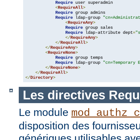
Require
 user superadmin

<
RequireAll
>
Require
 group admins

Require
 ldap-group 
"cn=Administra
<
RequireAny
>
Require
 group sales

Require
 ldap-attribute dept
=
"
</
RequireAny
>
</
RequireAll
>
</
RequireAny
>
<
RequireNone
>
Require
 group temps

Require
 ldap-group 
"cn=Temporary 
</
RequireNone
>
</
RequireAll
>
</
Directory
>
Les directives Requ
Le module
mod_authz_c
disposition des fournisseu
génériques utilisables ave