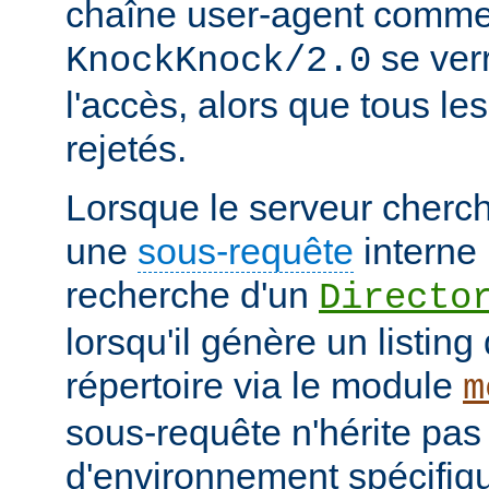
chaîne user-agent comme
se verr
KnockKnock/2.0
l'accès, alors que tous le
rejetés.
Lorsque le serveur cherc
une
sous-requête
interne 
recherche d'un
Directo
lorsqu'il génère un listin
répertoire via le module
m
sous-requête n'hérite pas
d'environnement spécifiqu