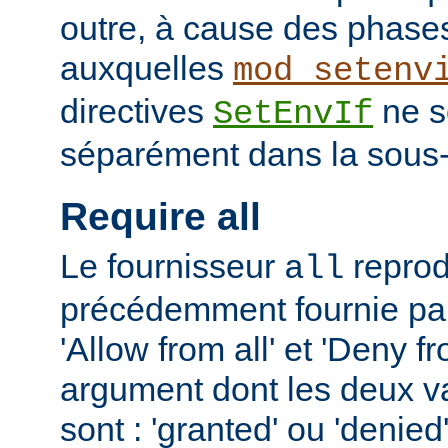
outre, à cause des phases
auxquelles
mod_setenv
directives
ne s
SetEnvIf
séparément dans la sous-
Require all
Le fournisseur
reprodu
all
précédemment fournie par 
'Allow from all' et 'Deny fr
argument dont les deux v
sont : 'granted' ou 'denie