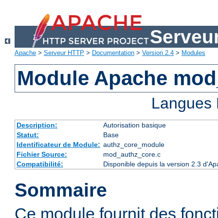
Serveu
Apache
>
Serveur HTTP
>
Documentation
>
Version 2.4
>
Modules
Module Apache mod
Langues 
Description:
Autorisation basique
Statut:
Base
Identificateur de Module:
authz_core_module
Fichier Source:
mod_authz_core.c
Compatibilité:
Disponible depuis la version 2.3 d'
Sommaire
Ce module fournit des fonct