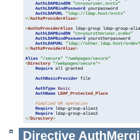
AuthLDAPBindDN
"cn=youruser,o=ctx"
AuthLDAPBindPassword
 yourpassword

AuthLDAPURL
"ldap://ldap.host/o=ctx"
</
AuthzProviderAlias
>
<
AuthzProviderAlias
 ldap-group ldap-group-ali
AuthLDAPBindDN
"cn=yourotheruser,o=dev"
AuthLDAPBindPassword
 yourotherpassword

AuthLDAPURL
"ldap://other.ldap.host/o=dev
</
AuthzProviderAlias
>
Alias
"/secure"
"/webpages/secure"
<
Directory
"/webpages/secure"
>
Require
 all granted

AuthBasicProvider
 file

AuthType
Basic
AuthName
LDAP_Protected_Place
#implied OR operation
Require
 ldap-group-alias1

Require
</
Directory
>
Directive
AuthMerg