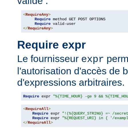
valide :
<
RequireAny
>
Require
 method GET POST OPTIONS

Require
</
RequireAny
>
Require expr
Le fournisseur
perme
expr
l'autorisation d'accès de 
d'expressions arbitraires.
Require
 expr 
"%{TIME_HOUR} -ge 9 && %{TIME_HO
<
RequireAll
>
Require
 expr 
"!(%{QUERY_STRING} =~ /secre
Require
 expr 
"%{REQUEST_URI} in { '/examp
</
RequireAll
>