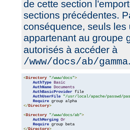
de cette section l'emport
sections précédentes. P
conséquence, seuls les u
appartenant au groupe
autorisés à accéder à
/www/docs/ab/gamma
<
Directory
"/www/docs"
>
AuthType
Basic
AuthName
Documents
AuthBasicProvider
 file

AuthUserFile
"/usr/local/apache/passwd/pa
Require
</
Directory
>
<
Directory
"/www/docs/ab"
>
AuthMerging
Or
Require
</
Directory
>