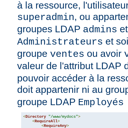
à la ressource, l'utilisateur
, ou apparte
superadmin
groupes LDAP
et
admins
et soi
Administrateurs
groupe
ou avoir
ventes
valeur de l'attribut LDAP
pouvoir accéder à la ressou
doit appartenir ni au gro
groupe LDAP
Employés
<
Directory
"/www/mydocs"
>
<
RequireAll
>
<
RequireAny
>