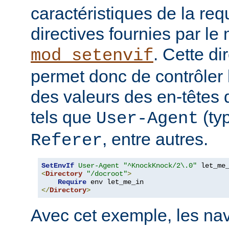
caractéristiques de la requ
directives fournies par le
. Cette di
mod_setenvif
permet donc de contrôler 
des valeurs des en-têtes
tels que
(ty
User-Agent
, entre autres.
Referer
SetEnvIf
User-Agent
"^KnockKnock/2\.0"
<
Directory
"/docroot"
>
Require
</
Directory
>
Avec cet exemple, les nav