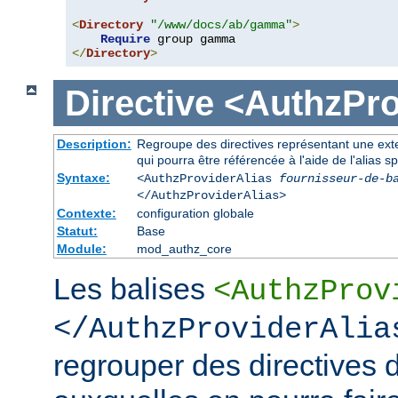
<
Directory
"/www/docs/ab/gamma"
>
Require
</
Directory
>
Directive
<AuthzPro
Description:
Regroupe des directives représentant une exte
qui pourra être référencée à l'aide de l'alias sp
Syntaxe:
<AuthzProviderAlias
fournisseur-de-b
</AuthzProviderAlias>
Contexte:
configuration globale
Statut:
Base
Module:
mod_authz_core
Les balises
<AuthzProv
</AuthzProviderAlia
regrouper des directives d