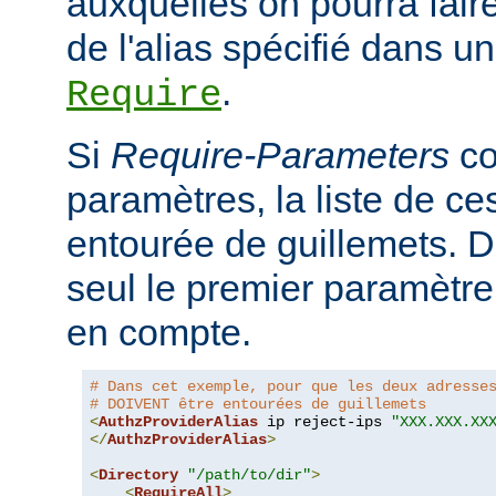
auxquelles on pourra faire
de l'alias spécifié dans un
.
Require
Si
Require-Parameters
co
paramètres, la liste de ces
entourée de guillemets. D
seul le premier paramètre 
en compte.
# Dans cet exemple, pour que les deux adresse
# DOIVENT être entourées de guillemets
<
AuthzProviderAlias
 ip reject-ips 
"XXX.XXX.XX
</
AuthzProviderAlias
>
<
Directory
"/path/to/dir"
>
<
RequireAll
>