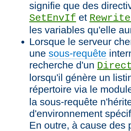
signifie que des directi
et
SetEnvIf
Rewrite
les variables qu'elle au
Lorsque le serveur che
une
sous-requête
inter
recherche d'un
Direc
lorsqu'il génère un list
répertoire via le modu
la sous-requête n'hérit
d'environnement spécif
En outre, à cause des 