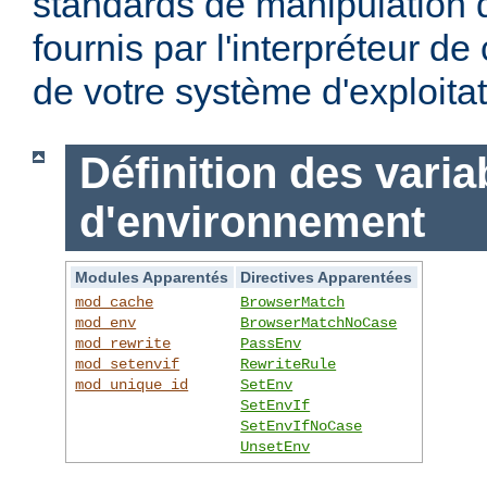
standards de manipulation 
fournis par l'interpréteur d
de votre système d'exploitat
Définition des varia
d'environnement
Modules Apparentés
Directives Apparentées
mod_cache
BrowserMatch
mod_env
BrowserMatchNoCase
mod_rewrite
PassEnv
mod_setenvif
RewriteRule
mod_unique_id
SetEnv
SetEnvIf
SetEnvIfNoCase
UnsetEnv