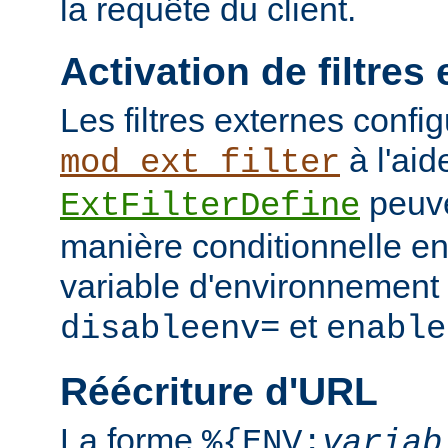
la requête du client.
Activation de filtres
Les filtres externes confi
à l'aid
mod_ext_filter
peuve
ExtFilterDefine
manière conditionnelle en
variable d'environnement 
et
disableenv=
enable
Réécriture d'URL
La forme
%{ENV:
variab