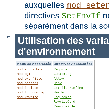
auxquelles
mod_sete
directives
ne
SetEnvIf
séparément dans la so
Utilisation des vari
d'environnement
Modules Apparentés
Directives Apparentées
mod_authz_host
Require
mod_cgi
CustomLog
mod_ext_filter
Allow
mod_headers
Deny
mod_include
ExtFilterDefine
mod_log_config
Header
mod_rewrite
LogFormat
RewriteCond
RewriteRule