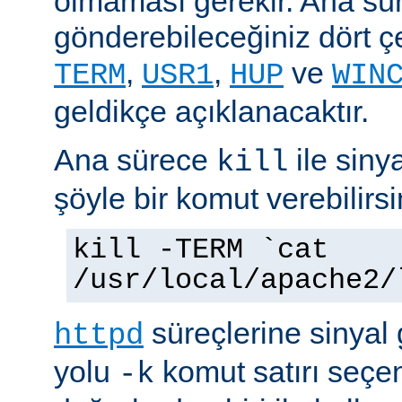
olmaması gerekir. Ana sü
gönderebileceğiniz dört çe
,
,
ve
TERM
USR1
HUP
WIN
geldikçe açıklanacaktır.
Ana sürece
ile siny
kill
şöyle bir komut verebilirsi
kill -TERM `cat
/usr/local/apache2/
süreçlerine sinyal
httpd
yolu
komut satırı seçe
-k