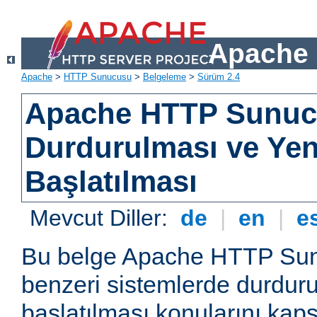
Apache 
Apache
>
HTTP Sunucusu
>
Belgeleme
>
Sürüm 2.4
Apache HTTP Sunu
Durdurulması ve Ye
Başlatılması
Mevcut Diller:
de
|
en
|
e
Bu belge Apache HTTP Su
benzeri sistemlerde durdur
başlatılması konularını kap