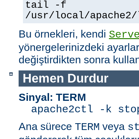
tail -f
/usr/local/apache2/
Bu örnekleri, kendi
Serv
yönergelerinizdeki ayarla
değiştirdikten sonra kullan
Hemen Durdur
Sinyal: TERM
apache2ctl -k sto
Ana sürece
veya
TERM
s