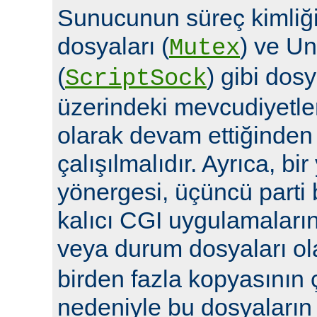
Sunucunun süreç kimliğin
dosyaları (
) ve Un
Mutex
(
) gibi dosy
ScriptSock
üzerindeki mevcudiyetle
olarak devam ettiğinde
çalışılmalıdır. Ayrıca, bi
yönergesi, üçüncü parti 
kalıcı CGI uygulamalarına 
veya durum dosyaları ola
birden fazla kopyasının 
nedeniyle bu dosyaların