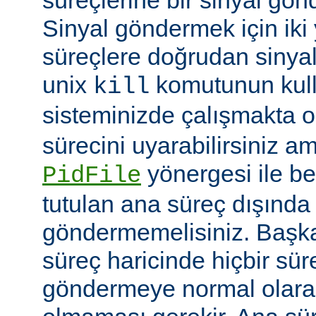
Sinyal göndermek için iki yo
süreçlere doğrudan sinya
unix
komutunun kulla
kill
sisteminizde çalışmakta o
sürecini uyarabilirsiniz a
yönergesi ile be
PidFile
tutulan ana süreç dışında 
göndermemelisiniz. Başka 
süreç haricinde hiçbir sür
göndermeye normal olarak