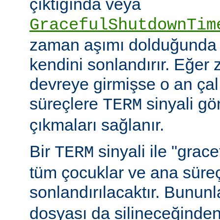
çıktığında veya
GracefulShutdownTim
zaman aşımı dolduğunda 
kendini sonlandırır. Eğer
devreye girmişse o an ça
süreçlere
sinyali g
TERM
çıkmaları sağlanır.
Bir
sinyali ile "grac
TERM
tüm çocuklar ve ana sür
sonlandırılacaktır. Bununla
dosyası da silineceğinden