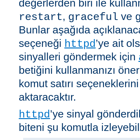
değerlerden biri ile kulla
,
ve
restart
graceful
Bunlar aşağıda açıklanaca
seçeneği
’ye ait o
httpd
sinyalleri göndermek için
betiğini kullanmanızı öner
komut satırı seçeneklerin
aktaracaktır.
’ye sinyal gönderdi
httpd
biteni şu komutla izleyebili