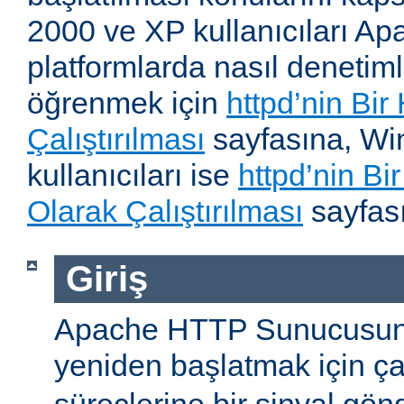
2000 ve XP kullanıcıları A
platformlarda nasıl denetiml
öğrenmek için
httpd’nin Bir
Çalıştırılması
sayfasına, W
kullanıcıları ise
httpd’nin B
Olarak Çalıştırılması
sayfası
Giriş
Apache HTTP Sunucusun
yeniden başlatmak için ç
süreçlerine bir sinyal gön