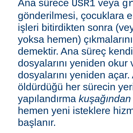
Ana sürece
veya
USR1
g
gönderilmesi, çocuklara e
işleri bitirdikten sonra (v
yoksa hemen) çıkmaların
demektir. Ana süreç kend
dosyalarını yeniden okur 
dosyalarını yeniden açar.
öldürdüğü her sürecin yer
yapılandırma
kuşağından
hemen yeni isteklere hiz
başlanır.