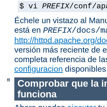
$ vi
PREFIX
/conf/ap
Échele un vistazo al Man
está en
PREFIX
/docs/m
http://httpd.apache.org/do
versión más reciente de 
completa referencia de l
configuracion
disponibles
Comprobar que la i
funciona