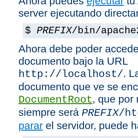
Ahora puedes
ejecutar
tu
server ejecutando direct
$
PREFIX
/bin/apache
Ahora debe poder acceder
documento bajo la URL
. L
http://localhost/
documento que ve se enc
, que por
DocumentRoot
siempre será
PREFIX
/ht
parar
el servidor, puede h