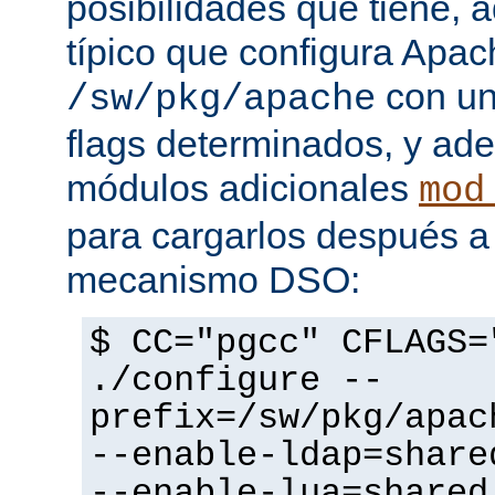
posibilidades que tiene, 
típico que configura Apac
con un
/sw/pkg/apache
flags determinados, y ad
módulos adicionales
mod
para cargarlos después a 
mecanismo DSO:
$ CC="pgcc" CFLAGS=
./configure --
prefix=/sw/pkg/apac
--enable-ldap=share
--enable-lua=shared