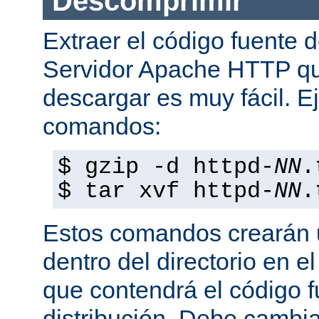
Descomprimir
Extraer el código fuente d
Servidor Apache HTTP q
descargar es muy fácil. E
comandos:
$ gzip -d httpd-
NN
.
$ tar xvf httpd-
NN
.
Estos comandos crearán u
dentro del directorio en e
que contendrá el código 
distribución. Debe cambia