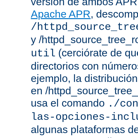
versión de ambos APR 
Apache APR
, descomp
/httpd_source_tre
y /httpd_source_tree_r
(cerciórate de qu
util
directorios con número
ejemplo, la distribuci
en /httpd_source_tree_r
usa el comando
./co
las-opciones-incl
algunas plataformas de