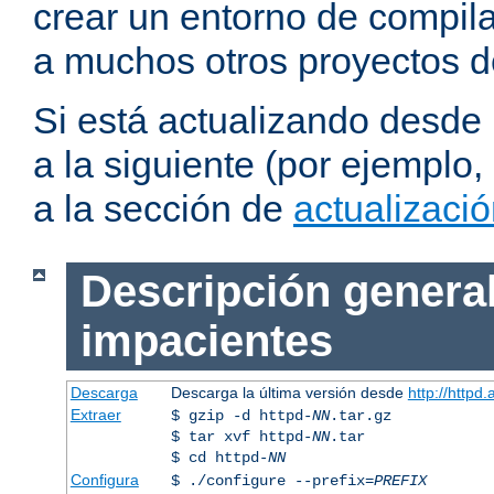
crear un entorno de compil
a muchos otros proyectos d
Si está actualizando desde
a la siguiente (por ejemplo,
a la sección de
actualizaci
Descripción general
impacientes
Descarga
Descarga la última versión desde
http://httpd
Extraer
$ gzip -d httpd-
NN
.tar.gz
$ tar xvf httpd-
NN
.tar
$ cd httpd-
NN
Configura
$ ./configure --prefix=
PREFIX